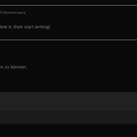
trags-
0 Kommentare
mmentare:
te it, then start writing!
en zu können.