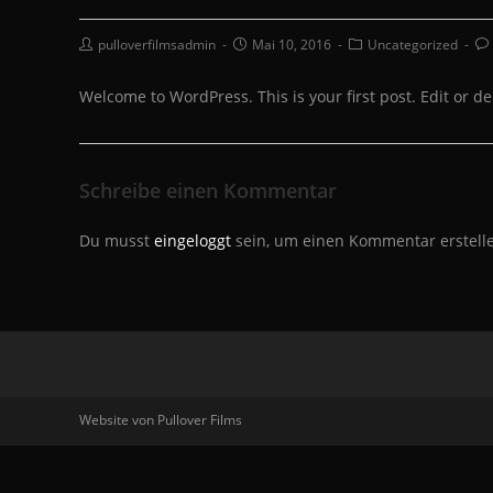
Beitrags-
Beitrag
Beitrags-
Bei
pulloverfilmsadmin
Mai 10, 2016
Uncategorized
Autor:
veröffentlicht:
Kategorie:
Ko
Welcome to WordPress. This is your first post. Edit or dele
Schreibe einen Kommentar
Du musst
eingeloggt
sein, um einen Kommentar erstell
Website von Pullover Films